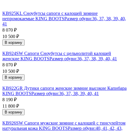
KB925KL Сноубутсы сапоги с калошей зимние
непромокаемые KING BOOTS
Размер обуви:
36, 37, 38, 39, 40,
41
8 070
₽
10 500
₽
В корзину
KB924SW Сапоги Сноубутсы с цельнолитой калошей
женские KING BOOTS
Размер обуви:
36, 37, 38, 39, 40, 41
8 070
₽
10 500
₽
В корзину
KB922GR Дутики сапоги женские зимние высокие Капибара
KING BOOTS
Размер обуви:
36, 37, 38, 39, 40, 41
8 190
₽
11 800
₽
В корзину
KB926SW Сапоги мужские зимние с калошей с тинсулейтом
натуральная кожа KING BOOTS
Размер обуви:
40, 41, 42, 43,