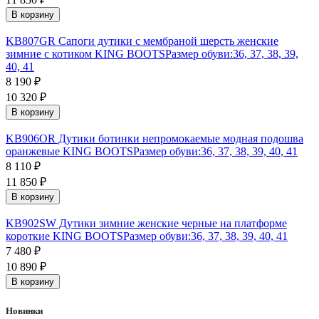
В корзину
KB807GR Сапоги дутики c мембраной шерсть женские
зимние с котиком KING BOOTS
Размер обуви:
36, 37, 38, 39,
40, 41
8 190
₽
10 320
₽
В корзину
KB906OR Дутики ботинки непромокаемые модная подошва
оранжевые KING BOOTS
Размер обуви:
36, 37, 38, 39, 40, 41
8 110
₽
11 850
₽
В корзину
KB902SW Дутики зимние женские черные на платформе
короткие KING BOOTS
Размер обуви:
36, 37, 38, 39, 40, 41
7 480
₽
10 890
₽
В корзину
Новинки