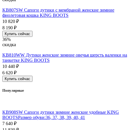
KB807SW Сапоги дутики c мембраной женские зимние
фиолетовая кошка KING BOOTS
10 820
₽
8 190
₽
Купить сейчас
36%
скидка
KB810WW Дутики женские зимние овечья шерсть валенки на
танкетке KING BOOTS
10 440
₽
6 620
₽
Купить сейчас
Популярные
KB908SW Сапоги дутики зимние женские удобные KING
BOOTS
Размер обуви:
36, 37, 38, 39, 40, 41
7 640
₽
11 830
₽