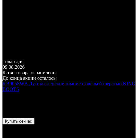
Товар дня
09.08.2026
К-тво товара ограничено
До конца акции осталось:
KB905SWB Дутики женские зимние с овечьей шерстью KING
BOOTS
10 940
₽
7 670
₽
- 30%
Экономия
3 270
₽
Купить сейчас