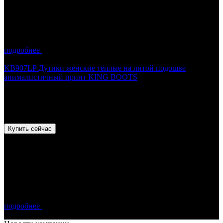
подробнее
KB907LP Дутики женские тёплые на литой подошве
анималистичный принт KING BOOTS
11 130
₽
7 260
₽
- 35%
Экономия
3 870
₽
Купить сейчас
подробнее