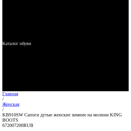
Каталог обуви
Главная
/
Женская
/
KB910SW Сапоги дутые женские зимние на молнии KING
BOOTS
6
7200
7200
RUB