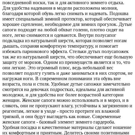
повседневной носки, так и для активного зимнего отдыха.
Для удобства надевания в модели расположена молния,
благодаря которой обувь легко снимать и надевать. Подошва
имеет специальный зимний протектор, который обеспечивает
хорошее сцепление, необходимое для зимних прогулок. Дутые
сапоги подходят на любой обхват голени, плотно сидят на
ноге, легко снимаются и одеваются. Внутри полусапог
подкладка из натуральной шерсти, которая позволяет ногам
дышать, сохраняя комфортную температуру, и помогает
избежать парникового эффекта. Стельки дутых полусапожек
так же из натуральной шерсти, что обеспечивает еще большую
защиту от морозов. Одним из преимуществ является и то, что
они легкие. Это огромный плюс, ведь небольшой вес
позволяет подолгу гулять и даже заниматься в них спортом, не
нагружая ноги. В современном понимании эта обувь вне
возраста, пола и стиля. Удобные дутые сапожки замечательно
смотрятся на девочках подростках, идеальны для активной
молодежи, и для удобства ног более возрастной категории
женщин. Женские сапоги можно использовать и в мороз, и в
слякоть, они не пропускают влагу, устойчивы к загрязнению и
реагентам, легкие в уходе - просто протрите их влажной
тряпкой, и они будут выглядеть как новые. Современные
женские сапоги - базовый элемент зимнего гардероба.
Удобная посадка и качественные материалы сделают ношение
их комфортным и приятным. Делитесь своими позитивными