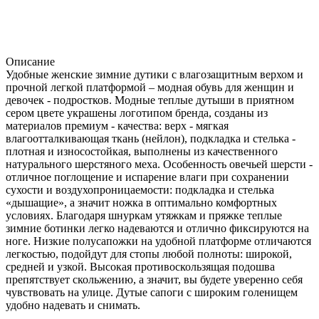
Описание
Удобные женские зимние дутики с влагозащитным верхом и
прочной легкой платформой – модная обувь для женщин и
девочек - подростков. Модные теплые дутыши в приятном
сером цвете украшены логотипом бренда, созданы из
материалов премиум - качества: верх - мягкая
влагоотталкивающая ткань (нейлон), подкладка и стелька -
плотная и износостойкая, выполнены из качественного
натурального шерстяного меха. Особенность овечьей шерсти -
отличное поглощение и испарение влаги при сохранении
сухости и воздухопроницаемости: подкладка и стелька
«дышащие», а значит ножка в оптимально комфортных
условиях. Благодаря шнуркам утяжкам и пряжке теплые
зимние ботинки легко надеваются и отлично фиксируются на
ноге. Низкие полусапожки на удобной платформе отличаются
легкостью, подойдут для стопы любой полноты: широкой,
средней и узкой. Высокая противоскользящая подошва
препятствует скольжению, а значит, вы будете уверенно себя
чувствовать на улице. Дутые сапоги с широким голенищем
удобно надевать и снимать.