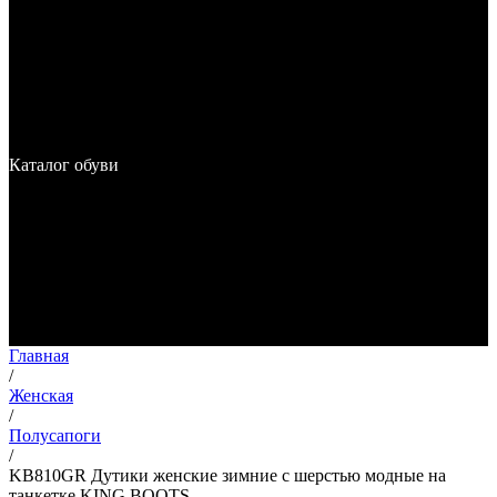
Каталог обуви
Главная
/
Женская
/
Полусапоги
/
KB810GR Дутики женские зимние с шерстью модные на
танкетке KING BOOTS