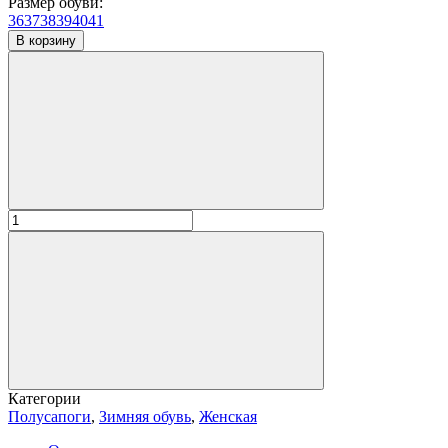
Размер обуви:
36
37
38
39
40
41
В корзину
Категории
Полусапоги
,
Зимняя обувь
,
Женская